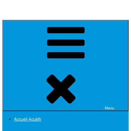
Coaraze
Le Village du Soleil
Menu
Accueil-Acuèlh